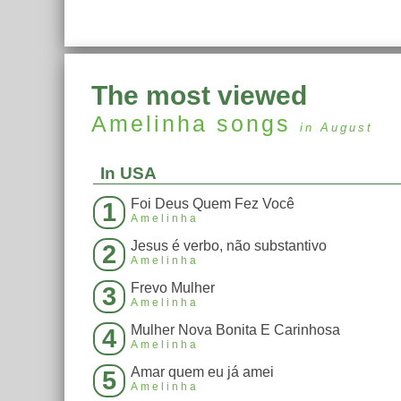
The most viewed
Amelinha
songs
in August
In USA
Foi Deus Quem Fez Você
1
Amelinha
Jesus é verbo, não substantivo
2
Amelinha
Frevo Mulher
3
Amelinha
Mulher Nova Bonita E Carinhosa
4
Amelinha
Amar quem eu já amei
5
Amelinha