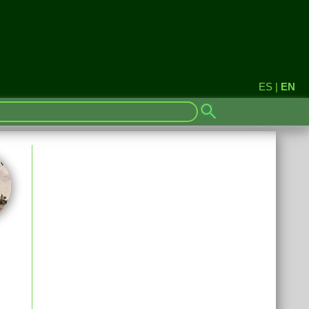
ES
|
EN