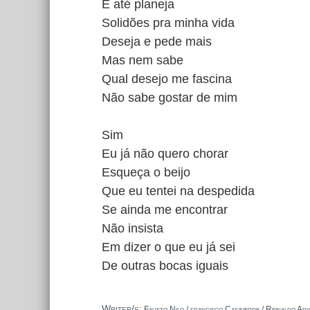
E até planeja
Solidões pra minha vida
Deseja e pede mais
Mas nem sabe
Qual desejo me fascina
Não sabe gostar de mim
Sim
Eu já não quero chorar
Esqueça o beijo
Que eu tentei na despedida
Se ainda me encontrar
Não insista
Em dizer o que eu já sei
De outras bocas iguais
Writer/s:
Fausto Nilo / francisco Casaverde / Reinaldo Ari