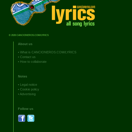
© 2026 CANCIONEROS.COM/LYRICS
About us
•
What is CANCIONEROS.COM/LYRICS
•
Contact us
•
How to collaborate
Notes
•
Legal notice
•
Cookie policy
•
Advertising
Follow us