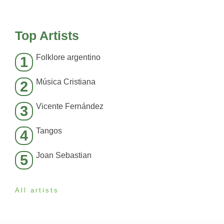
Top Artists
Folklore argentino
1
Música Cristiana
2
Vicente Fernández
3
Tangos
4
Joan Sebastian
5
All artists