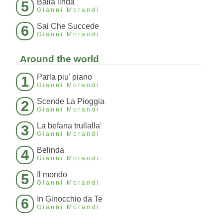
Balla linda
5
Gianni Morandi
Sai Che Succede
6
Gianni Morandi
Around the world
Parla piu' piano
1
Gianni Morandi
Scende La Pioggia
2
Gianni Morandi
La befana trullalla'
3
Gianni Morandi
Belinda
4
Gianni Morandi
Il mondo
5
Gianni Morandi
In Ginocchio da Te
6
Gianni Morandi