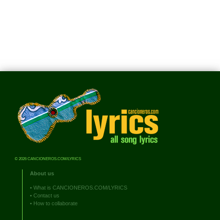
© 2026 CANCIONEROS.COM/LYRICS
About us
•
What is CANCIONEROS.COM/LYRICS
•
Contact us
•
How to collaborate