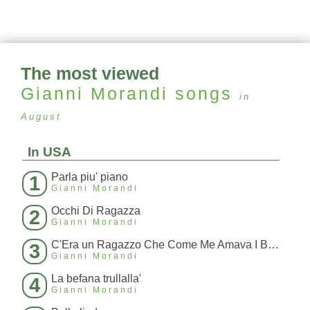
The most viewed
Gianni Morandi
songs
in
August
In USA
Parla piu' piano
1
Gianni Morandi
Occhi Di Ragazza
2
Gianni Morandi
C'Era un Ragazzo Che Come Me Amava I Beatles E I Rolling Stones
3
Gianni Morandi
La befana trullalla'
4
Gianni Morandi