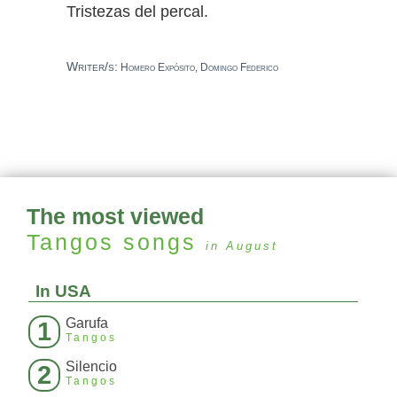
Tristezas del percal.
Writer/s:
Homero Expósito, Domingo Federico
The most viewed
Tangos
songs
in August
In USA
Garufa
1
Tangos
Silencio
2
Tangos