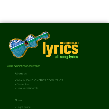
© 2026 CANCIONEROS.COM/LYRICS
About us
•
What is CANCIONEROS.COM/LYRICS
•
Contact us
•
How to collaborate
Notes
•
Legal notice