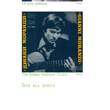
Gli anni settanta
1998
The Golden Orpheus '73 (Live from Bulgaria)
1973
See all discs