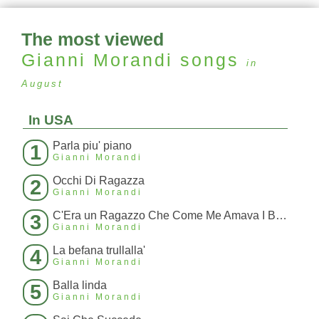
The most viewed
Gianni Morandi
songs
in
August
In USA
Parla piu' piano
1
Gianni Morandi
Occhi Di Ragazza
2
Gianni Morandi
C'Era un Ragazzo Che Come Me Amava I Beatles E I Rolling Stones
3
Gianni Morandi
La befana trullalla'
4
Gianni Morandi
Balla linda
5
Gianni Morandi