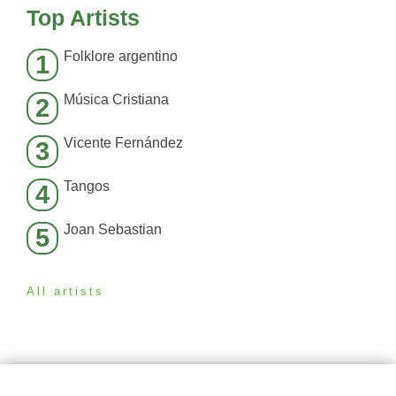
Top Artists
Folklore argentino
1
Música Cristiana
2
Vicente Fernández
3
Tangos
4
Joan Sebastian
5
All artists