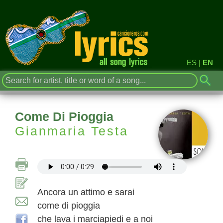
ES
|
EN
Come Di Pioggia
Gianmaria Testa
Ancora un attimo e sarai
come di pioggia
che lava i marciapiedi e a noi