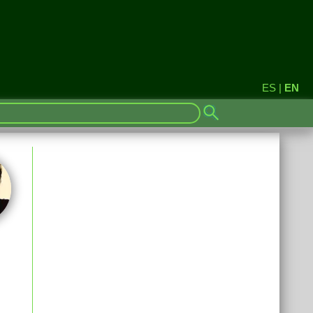
ES
|
EN