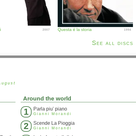
i
Questa é la storia
2007
1994
See all discs
August
Around the world
Parla piu' piano
1
Gianni Morandi
Scende La Pioggia
2
Gianni Morandi