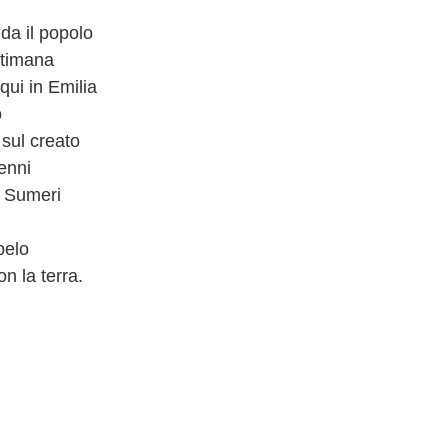
da il popolo
ttimana
qui in Emilia
o
 sul creato
enni
ei Sumeri
pelo
on la terra.