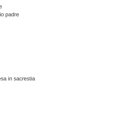
e
io padre
esa in sacrestia