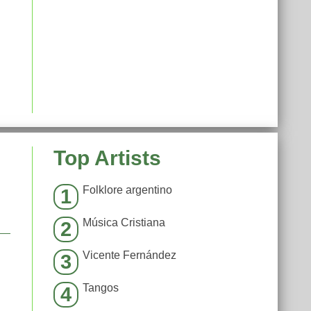
Top Artists
Folklore argentino
1
Música Cristiana
2
Vicente Fernández
3
Tangos
4