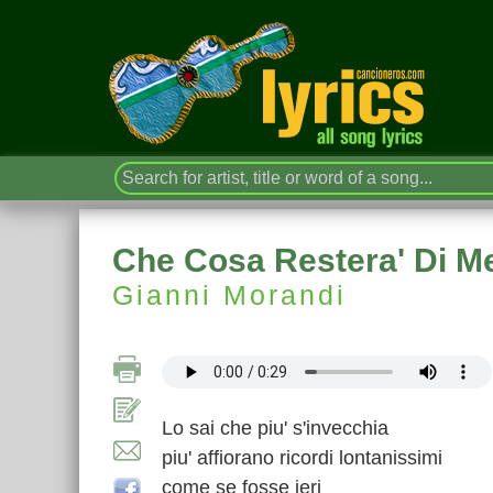
Che Cosa Restera' Di M
Gianni Morandi
Lo sai che piu' s'invecchia
piu' affiorano ricordi lontanissimi
come se fosse ieri