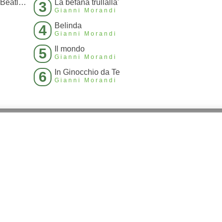
C'Era un Ragazzo Che Come Me Amava I Beatles E I Rolling Stones
La befana trullalla'
3
Gianni Morandi
Belinda
4
Gianni Morandi
Il mondo
5
Gianni Morandi
In Ginocchio da Te
6
Gianni Morandi