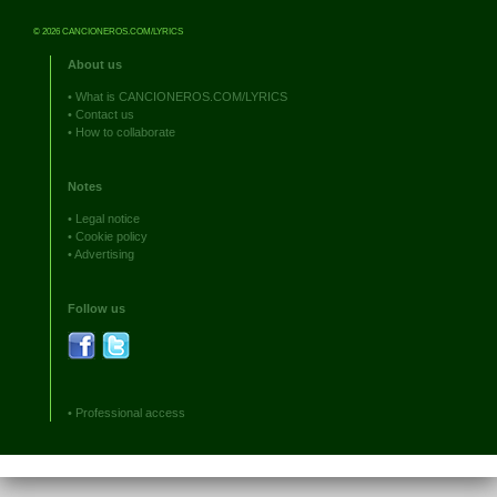
© 2026 CANCIONEROS.COM/LYRICS
About us
•
What is CANCIONEROS.COM/LYRICS
•
Contact us
•
How to collaborate
Notes
•
Legal notice
•
Cookie policy
•
Advertising
Follow us
•
Professional access