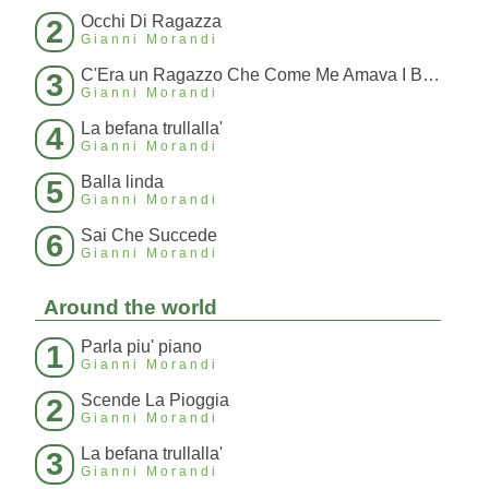
Occhi Di Ragazza
2
Gianni Morandi
C'Era un Ragazzo Che Come Me Amava I Beatles E I Rolling Stones
3
Gianni Morandi
La befana trullalla'
4
Gianni Morandi
Balla linda
5
Gianni Morandi
Sai Che Succede
6
Gianni Morandi
Around the world
Parla piu' piano
1
Gianni Morandi
Scende La Pioggia
2
Gianni Morandi
La befana trullalla'
3
Gianni Morandi