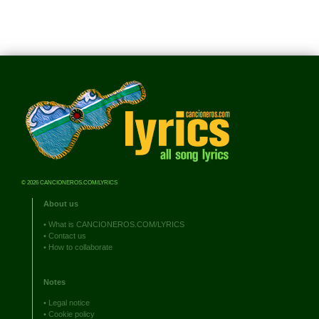
© 2026 CANCIONEROS.COM/LYRICS
About us
•
What is CANCIONEROS.COM/LYRICS
•
Contact us
•
How to collaborate
Notes
•
Legal notice
•
Cookie policy