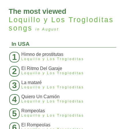
The most viewed
Loquillo y Los Trogloditas
songs
in August
In USA
Himno de prostitutas
1
Loquillo y Los Trogloditas
El Ritmo Del Garaje
2
Loquillo y Los Trogloditas
La mataré
3
Loquillo y Los Trogloditas
Quiero Un Camión
4
Loquillo y Los Trogloditas
Rompeolas
5
Loquillo y Los Trogloditas
El Rompeolas
6