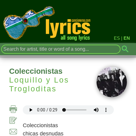
ES
|
EN
Coleccionistas
Loquillo y Los
Trogloditas
Coleccionistas
chicas desnudas