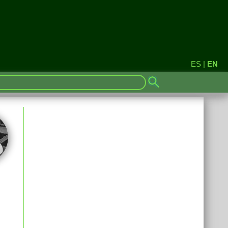
ES
|
EN