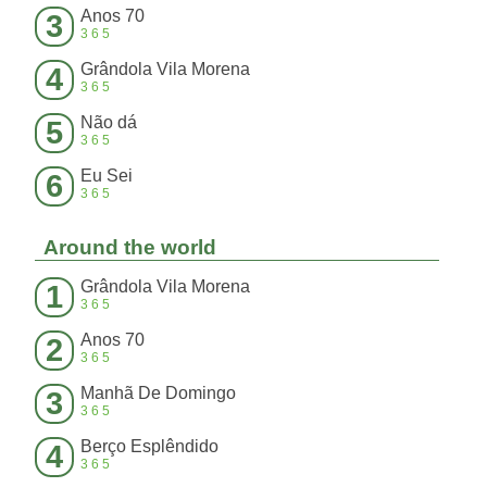
Anos 70
3
365
Grândola Vila Morena
4
365
Não dá
5
365
Eu Sei
6
365
Around the world
Grândola Vila Morena
1
365
Anos 70
2
365
Manhã De Domingo
3
365
Berço Esplêndido
4
365