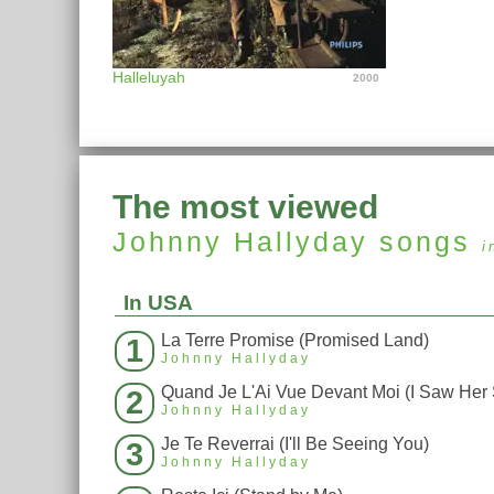
Halleluyah
2000
The most viewed
Johnny Hallyday
songs
i
In USA
La Terre Promise (Promised Land)
1
Johnny Hallyday
2
Johnny Hallyday
Je Te Reverrai (I'll Be Seeing You)
3
Johnny Hallyday