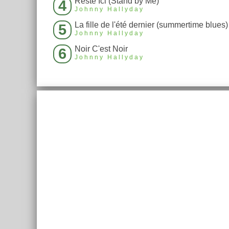
Reste Ici (Stand by Me)
4
Johnny Hallyday
La fille de l'été dernier (summertime blues)
5
Johnny Hallyday
Noir C'est Noir
6
Johnny Hallyday