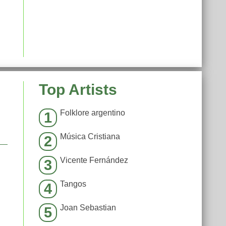
Top Artists
Folklore argentino
1
Música Cristiana
2
Vicente Fernández
3
Tangos
4
Joan Sebastian
5