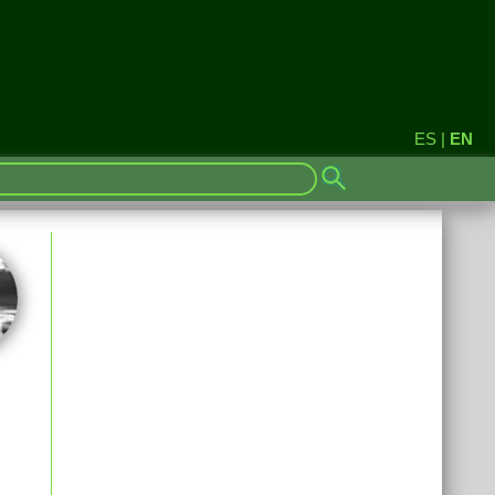
ES
|
EN