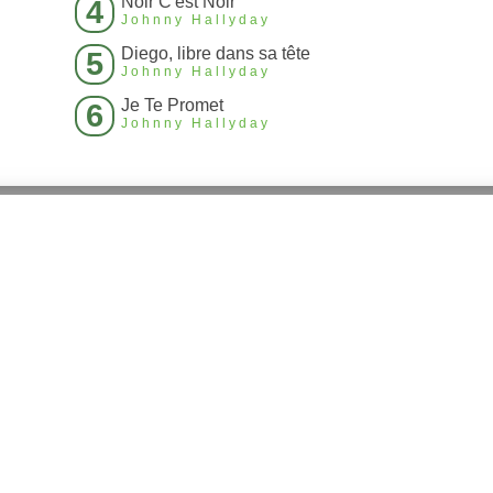
Noir C'est Noir
4
Johnny Hallyday
Diego, libre dans sa tête
5
Johnny Hallyday
Je Te Promet
6
Johnny Hallyday