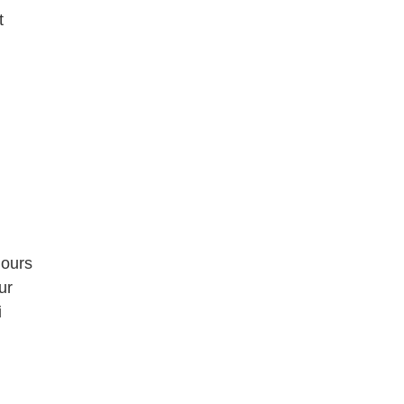
t
jours
ur
i