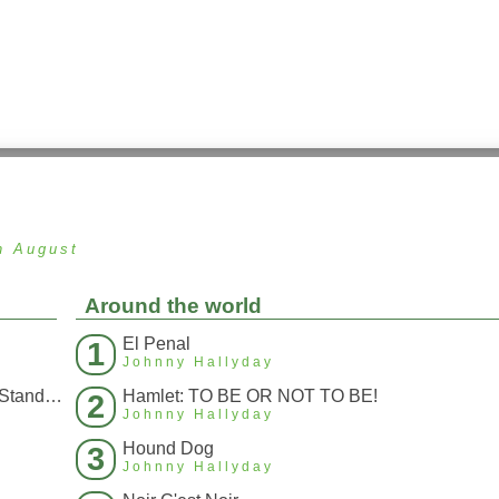
n August
Around the world
El Penal
1
Johnny Hallyday
Quand Je L'Ai Vue Devant Moi (I Saw Her Standing)
Hamlet: TO BE OR NOT TO BE!
2
Johnny Hallyday
Hound Dog
3
Johnny Hallyday