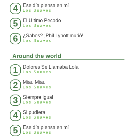
Ese día piensa en mí
4
Los Suaves
El Último Pecado
5
Los Suaves
¿Sabes? ¡Phil Lynott murió!
6
Los Suaves
Around the world
Dolores Se Llamaba Lola
1
Los Suaves
Miau Miau
2
Los Suaves
Siempre igual
3
Los Suaves
Si pudiera
4
Los Suaves
Ese día piensa en mí
5
Los Suaves