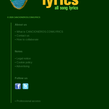
© 2026 CANCIONEROS.COM/LYRICS
About us
•
What is CANCIONEROS.COM/LYRICS
•
Contact us
•
How to collaborate
Notes
•
Legal notice
•
Cookie policy
•
Advertising
Follow us
•
Professional access