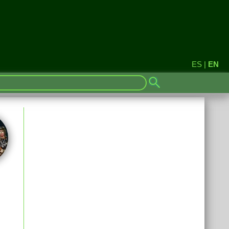
ES
|
EN