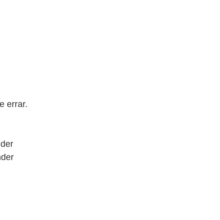
 errar.
der
nder