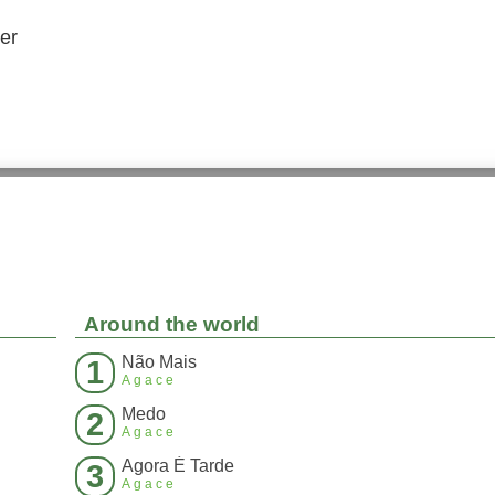
er
Around the world
Não Mais
1
Agace
Medo
2
Agace
Agora É Tarde
3
Agace