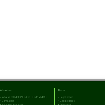
About us
Notes
•
What is CANCIONEROS.COM/LYRICS
•
Legal notice
•
Contact us
•
Cookie policy
•
How to collaborate
•
Advertising