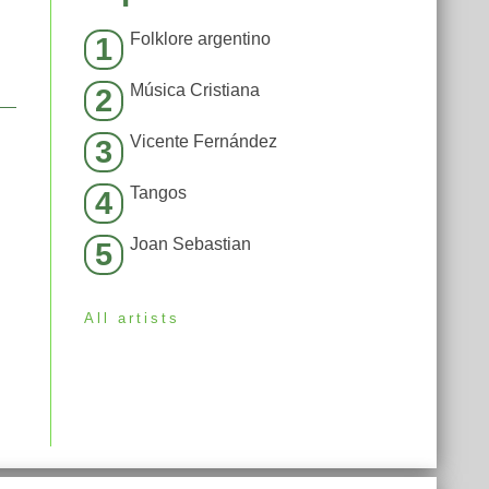
Folklore argentino
1
Música Cristiana
2
Vicente Fernández
3
Tangos
4
Joan Sebastian
5
All artists