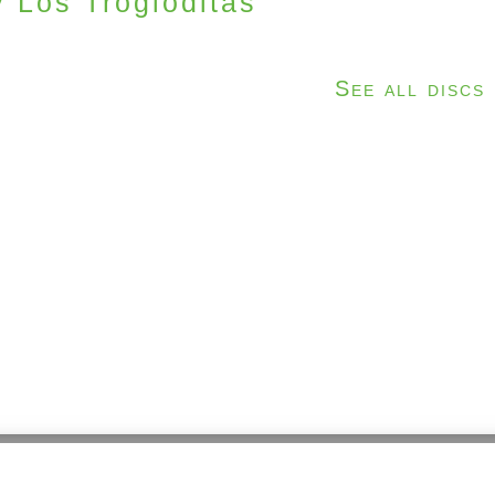
y Los Trogloditas
See all discs