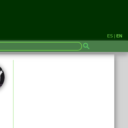
ES
|
EN