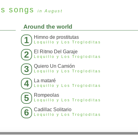
as
songs
in August
Around the world
Himno de prostitutas
1
Loquillo y Los Trogloditas
El Ritmo Del Garaje
2
Loquillo y Los Trogloditas
Quiero Un Camión
3
Loquillo y Los Trogloditas
La mataré
4
Loquillo y Los Trogloditas
Rompeolas
5
Loquillo y Los Trogloditas
Cadillac Solitario
6
Loquillo y Los Trogloditas