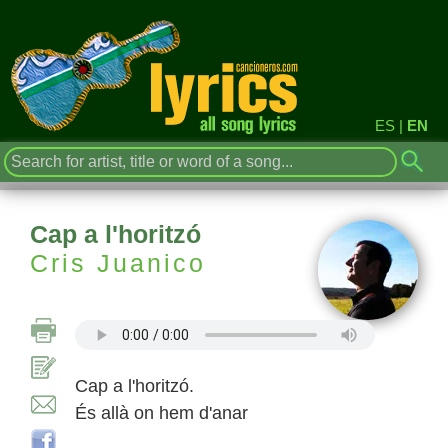
ES
|
EN
Cap a l'horitzó
Cris Juanico
Cap a l'horitzó.
És allà on hem d'anar