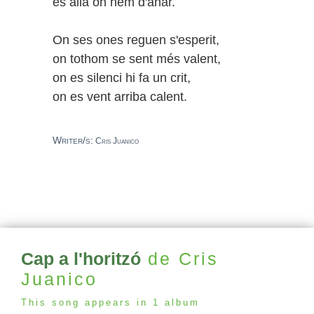
és allà on hem d'anar.
On ses ones reguen s'esperit,
on tothom se sent més valent,
on es silenci hi fa un crit,
on es vent arriba calent.
Writer/s:
Cris Juanico
Cap a l'horitzó
de Cris
Juanico
This song appears in 1 album