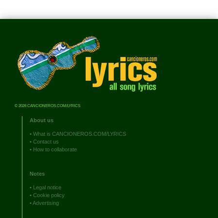
© 2026 CANCIONEROS.COM/LYRICS
About us
•
What is CANCIONEROS.COM/LYRICS
•
Contact us
•
How to collaborate
Notes
•
Legal notice
•
Cookie policy
•
Advertising