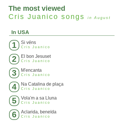
The most viewed
Cris Juanico
songs
in August
In USA
Si véns
1
Cris Juanico
El bon Jesuset
2
Cris Juanico
M'encanta
3
Cris Juanico
Na Catalina de plaça
4
Cris Juanico
Vola'm a sa Lluna
5
Cris Juanico
Aclarida, beneïda
6
Cris Juanico