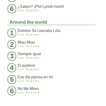
¿Sabes? ¡Phil Lynott murió!
6
Los Suaves
Around the world
Dolores Se Llamaba Lola
1
Los Suaves
Miau Miau
2
Los Suaves
Siempre igual
3
Los Suaves
Si pudiera
4
Los Suaves
Ese día piensa en mí
5
Los Suaves
No Me Mires
6
Los Suaves