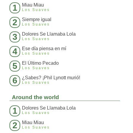
Miau Miau
1
Los Suaves
Siempre igual
2
Los Suaves
Dolores Se Llamaba Lola
3
Los Suaves
Ese día piensa en mí
4
Los Suaves
El Último Pecado
5
Los Suaves
¿Sabes? ¡Phil Lynott murió!
6
Los Suaves
Around the world
Dolores Se Llamaba Lola
1
Los Suaves
Miau Miau
2
Los Suaves