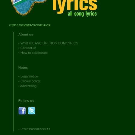
© 2026 CANCIONEROS.COM/LYRICS
About us
•
What is CANCIONEROS.COM/LYRICS
•
Contact us
•
How to collaborate
Notes
•
Legal notice
•
Cookie policy
•
Advertising
Follow us
•
Professional access