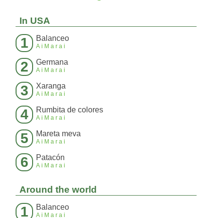
In USA
Balanceo
1
AiMarai
Germana
2
AiMarai
Xaranga
3
AiMarai
Rumbita de colores
4
AiMarai
Mareta meva
5
AiMarai
Patacón
6
AiMarai
Around the world
Balanceo
1
AiMarai