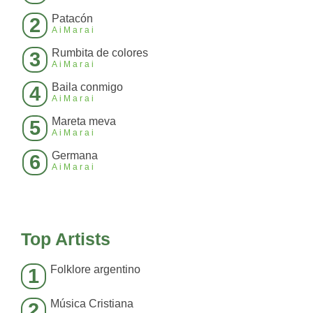
Patacón
2
AiMarai
Rumbita de colores
3
AiMarai
Baila conmigo
4
AiMarai
Mareta meva
5
AiMarai
Germana
6
AiMarai
Top Artists
Folklore argentino
1
Música Cristiana
2