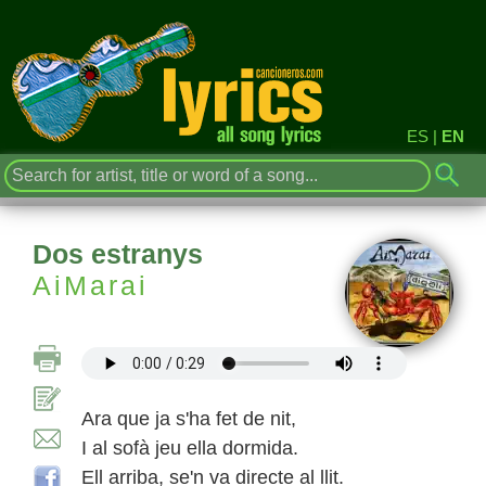
ES
|
EN
Dos estranys
AiMarai
Ara que ja s'ha fet de nit,
I al sofà jeu ella dormida.
Ell arriba, se'n va directe al llit.