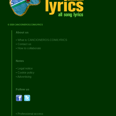
© 2026 CANCIONEROS.COM/LYRICS
About us
•
What is CANCIONEROS.COM/LYRICS
•
Contact us
•
How to collaborate
Notes
•
Legal notice
•
Cookie policy
•
Advertising
Follow us
•
Professional access