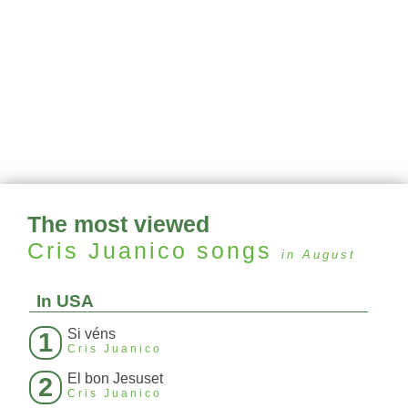
The most viewed
Cris Juanico
songs
in August
In USA
Si véns
1
Cris Juanico
El bon Jesuset
2
Cris Juanico