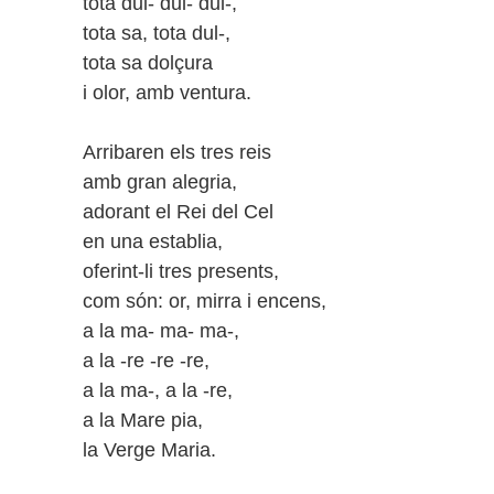
tota dul- dul- dul-,
tota sa, tota dul-,
tota sa dolçura
i olor, amb ventura.
Arribaren els tres reis
amb gran alegria,
adorant el Rei del Cel
en una establia,
oferint-li tres presents,
com són: or, mirra i encens,
a la ma- ma- ma-,
a la -re -re -re,
a la ma-, a la -re,
a la Mare pia,
la Verge Maria.