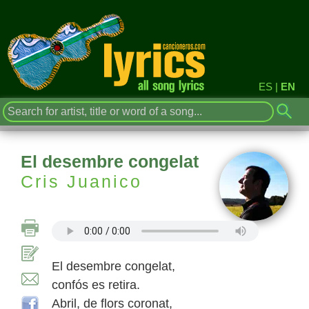
ES
|
EN
El desembre congelat
Cris Juanico
El desembre congelat,
confós es retira.
Abril, de flors coronat,