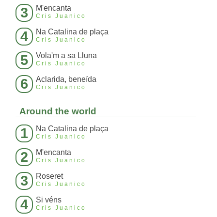
M'encanta
3
Cris Juanico
Na Catalina de plaça
4
Cris Juanico
Vola'm a sa Lluna
5
Cris Juanico
Aclarida, beneïda
6
Cris Juanico
Around the world
Na Catalina de plaça
1
Cris Juanico
M'encanta
2
Cris Juanico
Roseret
3
Cris Juanico
Si véns
4
Cris Juanico