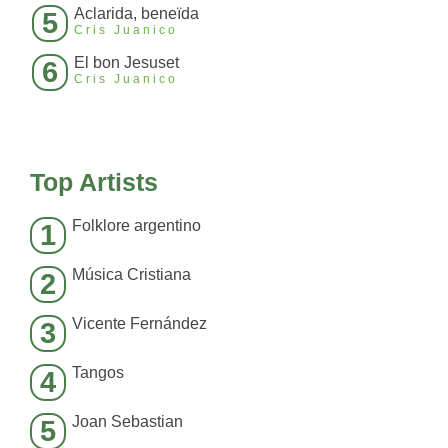
Aclarida, beneïda
5
Cris Juanico
El bon Jesuset
6
Cris Juanico
Top Artists
Folklore argentino
1
Música Cristiana
2
Vicente Fernández
3
Tangos
4
Joan Sebastian
5