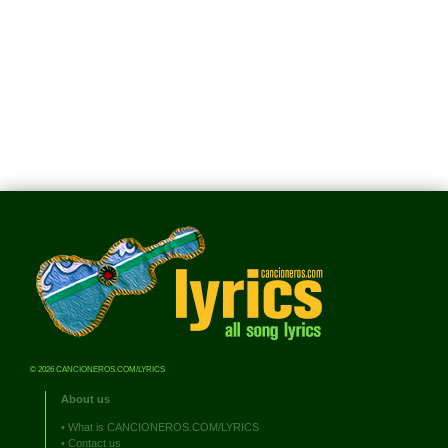
© 2026 CANCIONEROS.COM/LYRICS
About us
•
What is CANCIONEROS.COM/LYRICS
•
Contact us