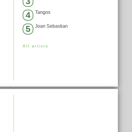
3
Tangos
4
Joan Sebastian
5
All artists