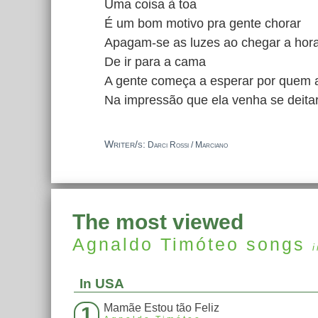
Uma coisa à toa
É um bom motivo pra gente chorar
Apagam-se as luzes ao chegar a hor
De ir para a cama
A gente começa a esperar por quem
Na impressão que ela venha se deita
Writer/s:
Darci Rossi / Marciano
The most viewed
Agnaldo Timóteo
songs
In USA
Mamãe Estou tão Feliz
1