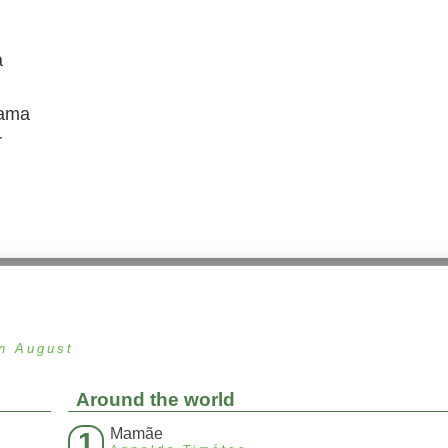
a
 ama
r
in August
Around the world
Mamãe
1