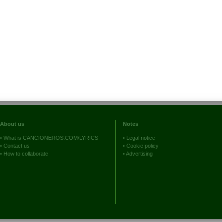
About us
Notes
•
What is CANCIONEROS.COM/LYRICS
•
Legal notice
•
Contact us
•
Cookie policy
•
How to collaborate
•
Advertising