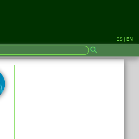
ES
|
EN