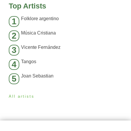
Top Artists
Folklore argentino
1
Música Cristiana
2
Vicente Fernández
3
Tangos
4
Joan Sebastian
5
All artists