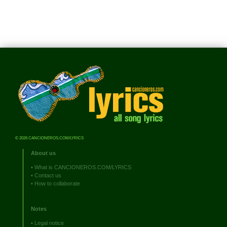
© 2026 CANCIONEROS.COM/LYRICS
About us
•
What is CANCIONEROS.COM/LYRICS
•
Contact us
•
How to collaborate
Notes
•
Legal notice