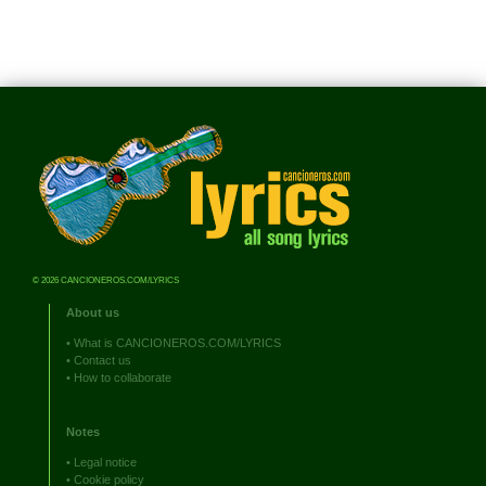
© 2026 CANCIONEROS.COM/LYRICS
About us
•
What is CANCIONEROS.COM/LYRICS
•
Contact us
•
How to collaborate
Notes
•
Legal notice
•
Cookie policy