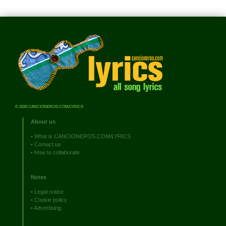
© 2026 CANCIONEROS.COM/LYRICS
About us
•
What is CANCIONEROS.COM/LYRICS
•
Contact us
•
How to collaborate
Notes
•
Legal notice
•
Cookie policy
•
Advertising