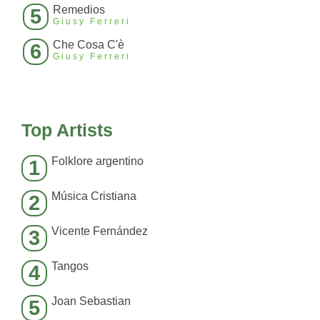
Remedios
5
Giusy Ferreri
Che Cosa C'è
6
Giusy Ferreri
Top Artists
Folklore argentino
1
Música Cristiana
2
Vicente Fernández
3
Tangos
4
Joan Sebastian
5