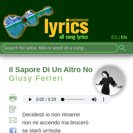
ES
|
EN
Il Sapore Di Un Altro No
Giusy Ferreri
Decidesti io non rimarrei
non mi accendo ma brucerò
se starò un'isola