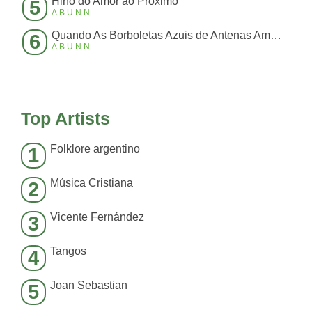
Hino do Amor ao Próximo
5
ABUNN
Quando As Borboletas Azuis de Antenas Amarelas Batem Suas Asas Fazendo Um Barulho Ensurdecedor Que N
6
ABUNN
Top Artists
Folklore argentino
1
Música Cristiana
2
Vicente Fernández
3
Tangos
4
Joan Sebastian
5