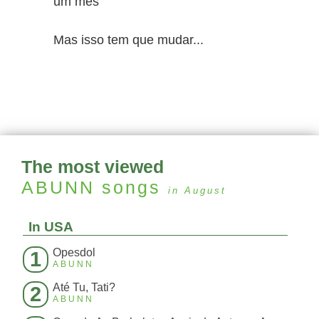
um mês
Mas isso tem que mudar...
The most viewed
ABUNN
songs
in August
In USA
Opesdol
1
ABUNN
Até Tu, Tati?
2
ABUNN