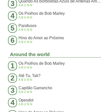
Quando As Borboletas Azuis de Antenas Amarelas Batem Suas Asas Fazendo Um Barulho Ensurdecedor Que N
3
ABUNN
Os Piolhos de Bob Marley
4
ABUNN
Parafusos
5
ABUNN
Hino do Amor ao Próximo
6
ABUNN
Around the world
Os Piolhos de Bob Marley
1
ABUNN
Até Tu, Tati?
2
ABUNN
Capitão Garrancho
3
ABUNN
Opesdol
4
ABUNN