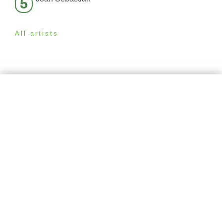
5
All artists