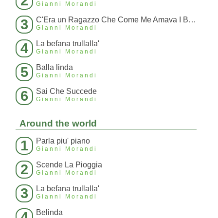
2
Gianni Morandi
C'Era un Ragazzo Che Come Me Amava I Beatles E I Rolling Stones
3
Gianni Morandi
La befana trullalla'
4
Gianni Morandi
Balla linda
5
Gianni Morandi
Sai Che Succede
6
Gianni Morandi
Around the world
Parla piu' piano
1
Gianni Morandi
Scende La Pioggia
2
Gianni Morandi
La befana trullalla'
3
Gianni Morandi
Belinda
4