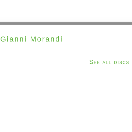
Gianni Morandi
See all discs