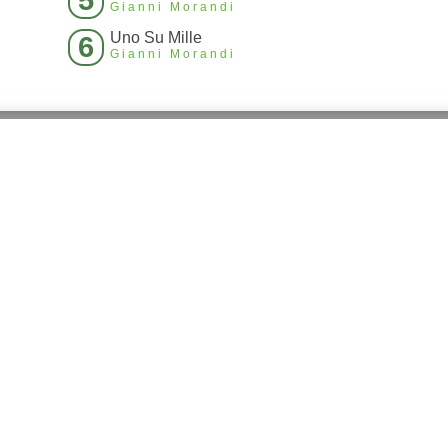
5
Gianni Morandi
Uno Su Mille
6
Gianni Morandi