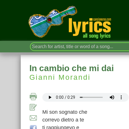
In cambio che mi dai
Gianni Morandi
Mi son sognato che
correvo dietro a te
ti raggiungevo e