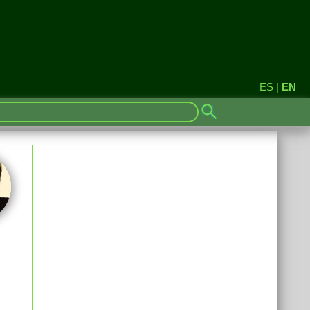
ES
|
EN