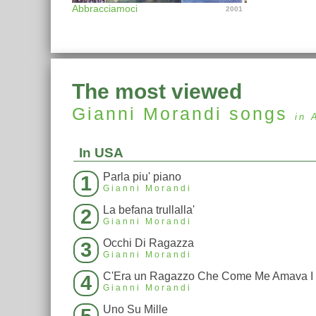
Abbracciamoci
2001
The most viewed
Gianni Morandi
songs
in 
In USA
Parla piu' piano
1
Gianni Morandi
La befana trullalla'
2
Gianni Morandi
Occhi Di Ragazza
3
Gianni Morandi
4
Gianni Morandi
Uno Su Mille