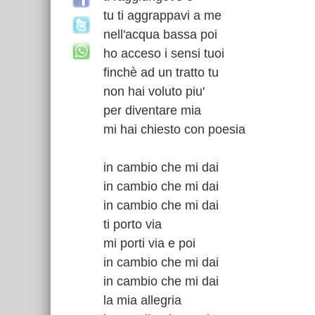
tu ti aggrappavi a me
nell'acqua bassa poi
ho acceso i sensi tuoi
finchè ad un tratto tu
non hai voluto piu'
per diventare mia
mi hai chiesto con poesia
in cambio che mi dai
in cambio che mi dai
in cambio che mi dai
ti porto via
mi porti via e poi
in cambio che mi dai
in cambio che mi dai
la mia allegria