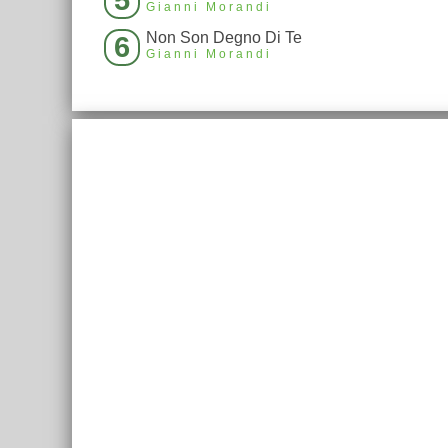
5
Gianni Morandi
Non Son Degno Di Te
6
Gianni Morandi