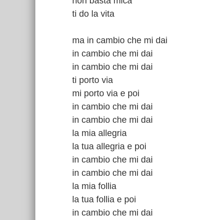
non basta mica
ti do la vita
ma in cambio che mi dai
in cambio che mi dai
in cambio che mi dai
ti porto via
mi porto via e poi
in cambio che mi dai
in cambio che mi dai
la mia allegria
la tua allegria e poi
in cambio che mi dai
in cambio che mi dai
la mia follia
la tua follia e poi
in cambio che mi dai