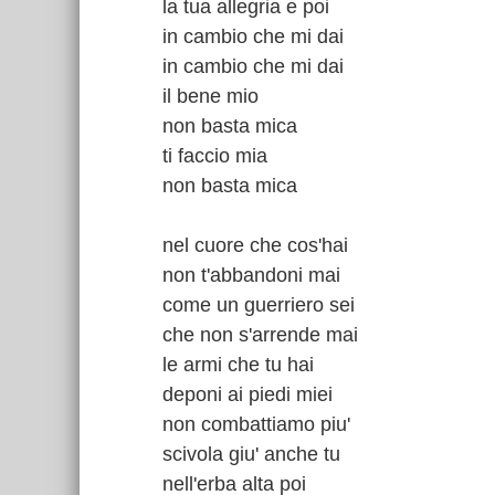
la tua allegria e poi
in cambio che mi dai
in cambio che mi dai
il bene mio
non basta mica
ti faccio mia
non basta mica
nel cuore che cos'hai
non t'abbandoni mai
come un guerriero sei
che non s'arrende mai
le armi che tu hai
deponi ai piedi miei
non combattiamo piu'
scivola giu' anche tu
nell'erba alta poi