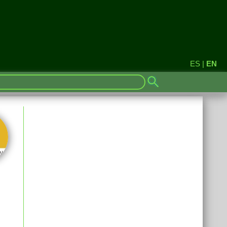
ES
|
EN