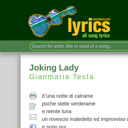
Joking Lady
Gianmaria Testa
E'una notte di catrame
poche stelle verderame
e niente luna
un rovescio maledetto ed improvviso d
e sono qui