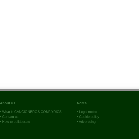
About us
Notes
•
What is CANCIONEROS.COM/LYRICS
•
Legal notice
•
Contact us
•
Cookie policy
•
How to collaborate
•
Advertising