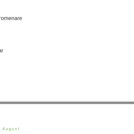
 promenare
ar
n August