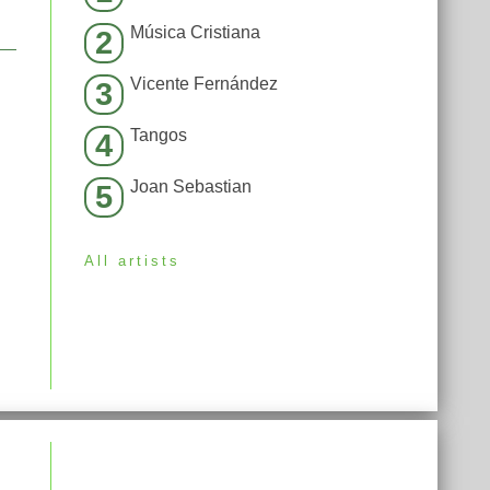
Música Cristiana
2
Vicente Fernández
3
Tangos
4
Joan Sebastian
5
All artists