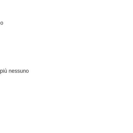
no
i più nessuno