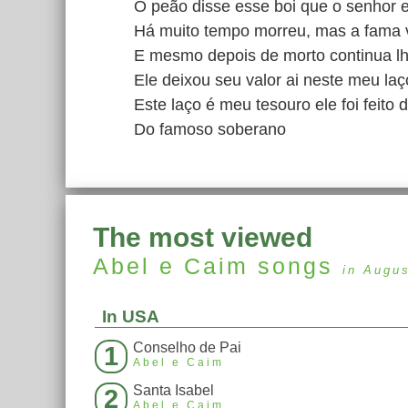
O peão disse esse boi que o senhor e
Há muito tempo morreu, mas a fama v
E mesmo depois de morto continua l
Ele deixou seu valor ai neste meu laç
Este laço é meu tesouro ele foi feito 
Do famoso soberano
The most viewed
Abel e Caim
songs
in Augu
In USA
Conselho de Pai
1
Abel e Caim
Santa Isabel
2
Abel e Caim