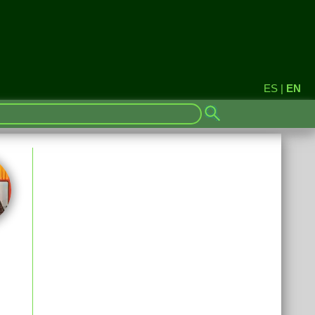
ES
|
EN