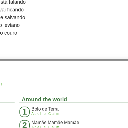
stá falando
ai ficando
he salvando
o leviano
do couro
st
Around the world
Bolo de Terra
1
Abel e Caim
Mamãe Mamãe Mamãe
2
Abel e Caim