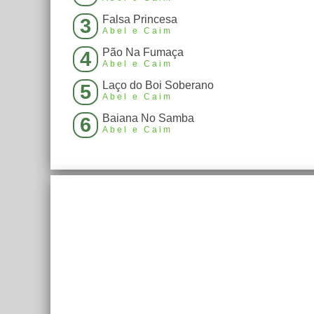
Falsa Princesa
3
Abel e Caim
Pão Na Fumaça
4
Abel e Caim
Laço do Boi Soberano
5
Abel e Caim
Baiana No Samba
6
Abel e Caim