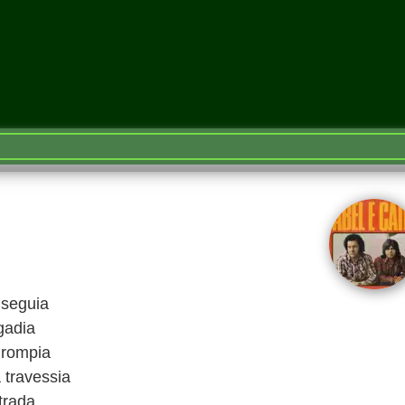
 seguia
gadia
 rompia
 travessia
trada