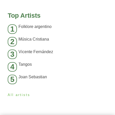
Top Artists
Folklore argentino
1
Música Cristiana
2
Vicente Fernández
3
Tangos
4
Joan Sebastian
5
All artists