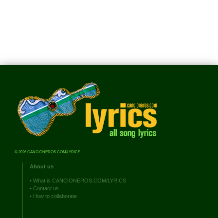
© 2026 CANCIONEROS.COM/LYRICS
About us
•
What is CANCIONEROS.COM/LYRICS
•
Contact us
•
How to collaborate