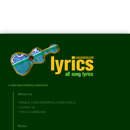
© 2026 CANCIONEROS.COM/LYRICS
About us
•
What is CANCIONEROS.COM/LYRICS
•
Contact us
•
How to collaborate
Notes