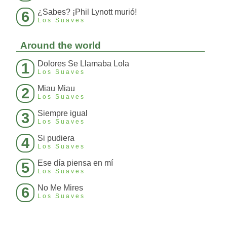
¿Sabes? ¡Phil Lynott murió!
6
Los Suaves
Around the world
Dolores Se Llamaba Lola
1
Los Suaves
Miau Miau
2
Los Suaves
Siempre igual
3
Los Suaves
Si pudiera
4
Los Suaves
Ese día piensa en mí
5
Los Suaves
No Me Mires
6
Los Suaves