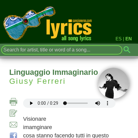
ES
|
EN
Linguaggio Immaginario
Giusy Ferreri
Visionare
imamginare
cosa stanno facendo tutti in questo