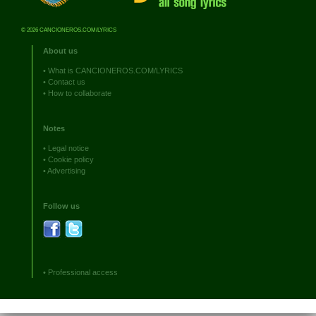
© 2026 CANCIONEROS.COM/LYRICS
About us
•
What is CANCIONEROS.COM/LYRICS
•
Contact us
•
How to collaborate
Notes
•
Legal notice
•
Cookie policy
•
Advertising
Follow us
•
Professional access