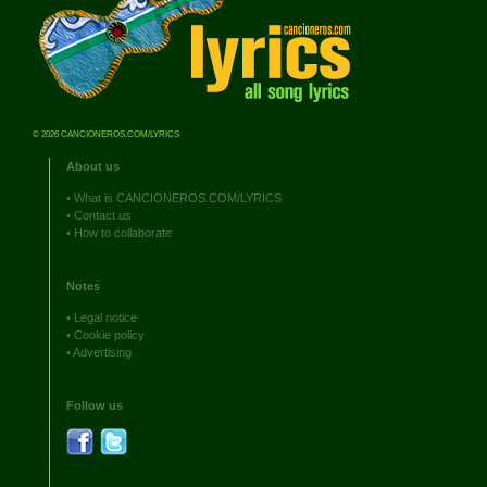
© 2026 CANCIONEROS.COM/LYRICS
About us
•
What is CANCIONEROS.COM/LYRICS
•
Contact us
•
How to collaborate
Notes
•
Legal notice
•
Cookie policy
•
Advertising
Follow us