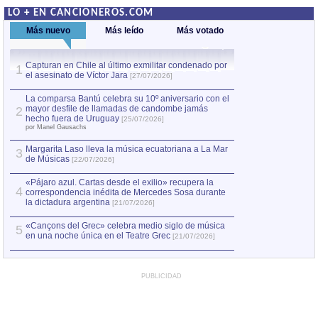
LO + EN CANCIONEROS.COM
Más nuevo
Más leído
Más votado
Capturan en Chile al último exmilitar condenado por
La comparsa Bantú
1
el asesinato de Víctor Jara
mayor desfile de
1
[27/07/2026]
hecho fuera de U
por Manel Gausachs
La comparsa Bantú celebra su 10º aniversario con el
mayor desfile de llamadas de candombe jamás
2
Capturan en Chile
2
hecho fuera de Uruguay
[25/07/2026]
el asesinato de Ví
por Manel Gausachs
Margarita Laso lleva la música ecuatoriana a La Mar
3
de Músicas
[22/07/2026]
«Pájaro azul. Cartas desde el exilio» recupera la
4
correspondencia inédita de Mercedes Sosa durante
la dictadura argentina
[21/07/2026]
«Cançons del Grec» celebra medio siglo de música
5
en una noche única en el Teatre Grec
[21/07/2026]
PUBLICIDAD