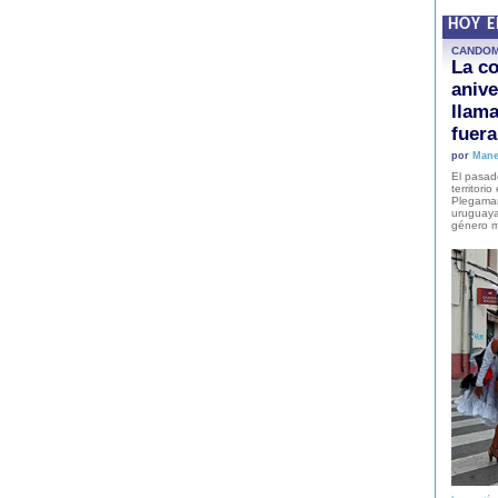
HOY 
CANDO
La co
anive
llam
fuer
por
Mane
El pasad
territori
Plegaman
uruguaya
género m