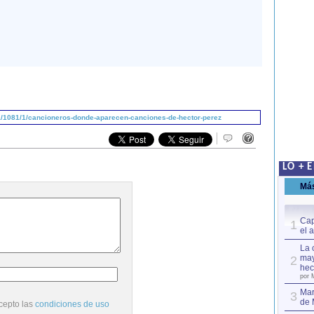
/1081/1/cancioneros-donde-aparecen-canciones-de-hector-perez
LO + 
Má
Cap
1
el 
La 
may
2
hec
por 
Mar
3
de 
cepto las
condiciones de uso