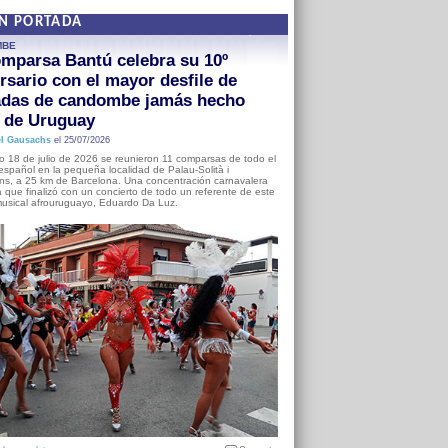
EN PORTADA
MBE
mparsa Bantú celebra su 10º
rsario con el mayor desfile de
adas de candombe jamás hecho
a de Uruguay
l Gausachs
el 25/07/2026
o 18 de julio de 2026 se reunieron 11 comparsas de todo el
o español en la pequeña localidad de Palau-Solità i
s, a 25 km de Barcelona. Una concentración carnavalera
 que finalizó con un concierto de todo un referente de este
usical afrouruguayo, Eduardo Da Luz.