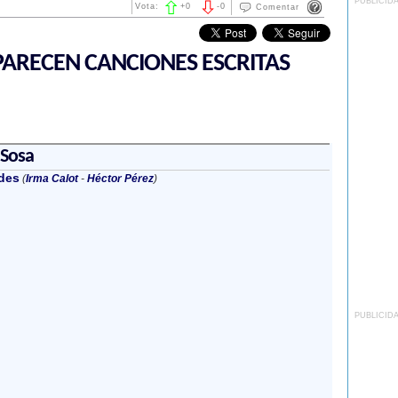
PUBLICID
Vota:
+
0
-
0
Comentar
ARECEN CANCIONES ESCRITAS
Sosa
des
(
Irma Calot
-
Héctor Pérez
)
PUBLICID