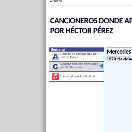
AUTORES
CANCIONEROS DONDE AP
POR HÉCTOR PÉREZ
Sumario
Mercedes 
Canciones compuestas por
Héctor Pérez
1970 Navida
Cancioneros con canciones
de Héctor Pérez
Escúchalo en Apple Music