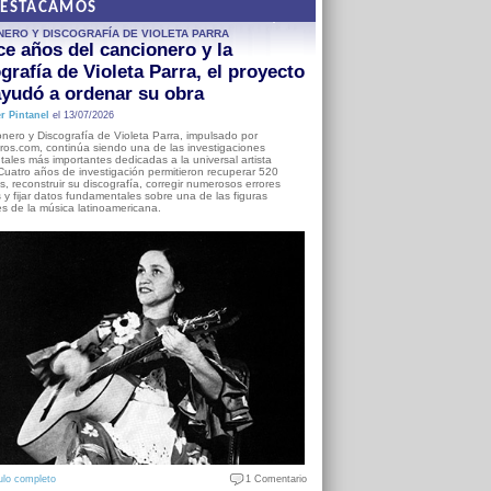
DESTACAMOS
NERO Y DISCOGRAFÍA DE VIOLETA PARRA
e años del cancionero y la
grafía de Violeta Parra, el proyecto
yudó a ordenar su obra
r Pintanel
el 13/07/2026
nero y Discografía de Violeta Parra, impulsado por
ros.com, continúa siendo una de las investigaciones
ales más importantes dedicadas a la universal artista
Cuatro años de investigación permitieron recuperar 520
, reconstruir su discografía, corregir numerosos errores
s y fijar datos fundamentales sobre una de las figuras
es de la música latinoamericana.
ulo completo
1 Comentario