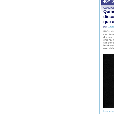
HOY 
CANCIO
Quinc
disco
que a
por
Xavie
El Cancio
cancione
document
chilena. 
canciones
histórico
esencial
Leer artíc