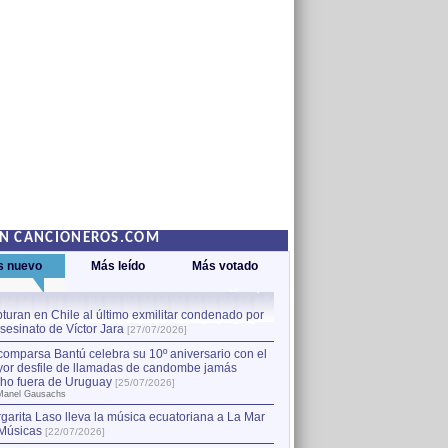
EN CANCIONEROS.COM
s nuevo
Más leído
Más votado
turan en Chile al último exmilitar condenado por
La comparsa Bantú celebra s
asesinato de Víctor Jara
mayor desfile de llamadas
1
[27/07/2026]
hecho fuera de Uruguay
[25
comparsa Bantú celebra su 10º aniversario con el
por Manel Gausachs
or desfile de llamadas de candombe jamás
Capturan en Chile al último
2
ho fuera de Uruguay
[25/07/2026]
el asesinato de Víctor Jara
[
Manel Gausachs
garita Laso lleva la música ecuatoriana a La Mar
Músicas
[22/07/2026]