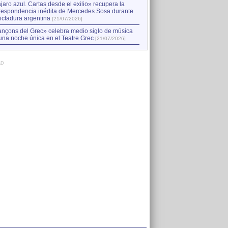
jaro azul. Cartas desde el exilio» recupera la
respondencia inédita de Mercedes Sosa durante
dictadura argentina
[21/07/2026]
nçons del Grec» celebra medio siglo de música
una noche única en el Teatre Grec
[21/07/2026]
AD