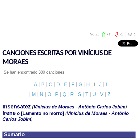
Vota:
+
2
-
1
0
CANCIONES ESCRITAS POR VINÍCIUS DE
MORAES
Se han encontrado 380 canciones.
A
B
C
D
E
F
G
H
I
J
L
M
N
O
P
Q
R
S
T
U
V
Z
Insensatez
(
Vinícius de Moraes
-
Antônio Carlos Jobim
)
Irene
o [Lamento no morro]
(
Vinícius de Moraes
-
Antônio
Carlos Jobim
)
Sumario