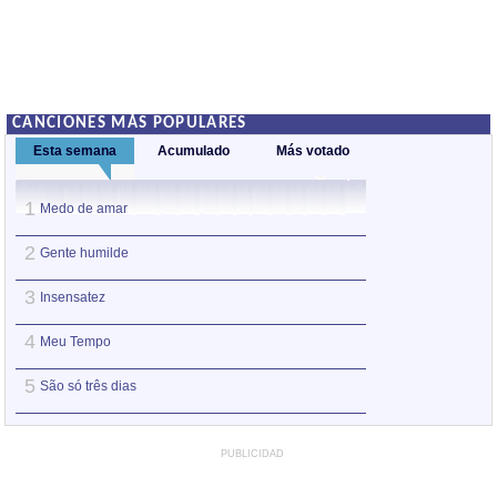
CANCIONES MÁS POPULARES
Esta semana
Acumulado
Más votado
1
1
Medo de amar
Valsinha
2
2
Gente humilde
Gente humilde
3
3
Insensatez
Eu sei que vou t
4
4
Meu Tempo
A felicidade
5
5
São só três dias
Insensatez
PUBLICIDAD