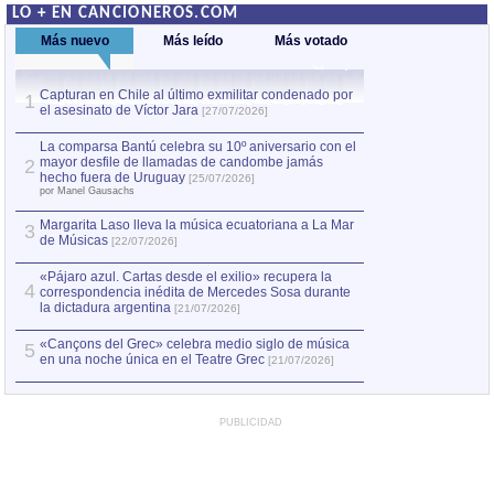
LO + EN CANCIONEROS.COM
Más nuevo
Más leído
Más votado
Capturan en Chile al último exmilitar condenado por
La comparsa Bantú
1
el asesinato de Víctor Jara
mayor desfile de
1
[27/07/2026]
hecho fuera de U
por Manel Gausachs
La comparsa Bantú celebra su 10º aniversario con el
mayor desfile de llamadas de candombe jamás
2
Capturan en Chile
2
hecho fuera de Uruguay
[25/07/2026]
el asesinato de Ví
por Manel Gausachs
Margarita Laso lleva la música ecuatoriana a La Mar
3
de Músicas
[22/07/2026]
«Pájaro azul. Cartas desde el exilio» recupera la
4
correspondencia inédita de Mercedes Sosa durante
la dictadura argentina
[21/07/2026]
«Cançons del Grec» celebra medio siglo de música
5
en una noche única en el Teatre Grec
[21/07/2026]
PUBLICIDAD