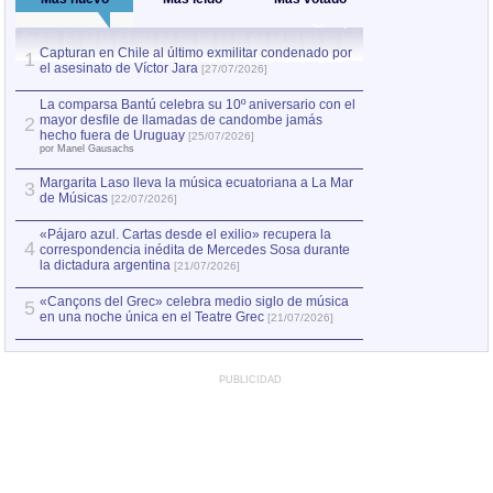
Capturan en Chile al último exmilitar condenado por
La comparsa Bantú
1
el asesinato de Víctor Jara
mayor desfile de
1
[27/07/2026]
hecho fuera de U
por Manel Gausachs
La comparsa Bantú celebra su 10º aniversario con el
mayor desfile de llamadas de candombe jamás
2
Capturan en Chile
2
hecho fuera de Uruguay
[25/07/2026]
el asesinato de Ví
por Manel Gausachs
Margarita Laso lleva la música ecuatoriana a La Mar
3
de Músicas
[22/07/2026]
«Pájaro azul. Cartas desde el exilio» recupera la
4
correspondencia inédita de Mercedes Sosa durante
la dictadura argentina
[21/07/2026]
«Cançons del Grec» celebra medio siglo de música
5
en una noche única en el Teatre Grec
[21/07/2026]
PUBLICIDAD