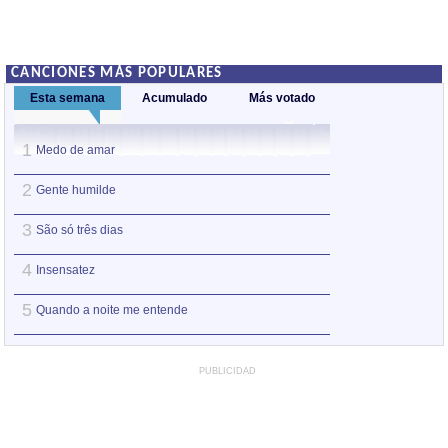
CANCIONES MÁS POPULARES
Esta semana
Acumulado
Más votado
1
1
Medo de amar
Valsinha
2
2
Gente humilde
Gente humilde
3
3
São só três dias
Eu sei que vou t
4
4
Insensatez
A felicidade
5
5
Quando a noite me entende
Insensatez
PUBLICIDAD