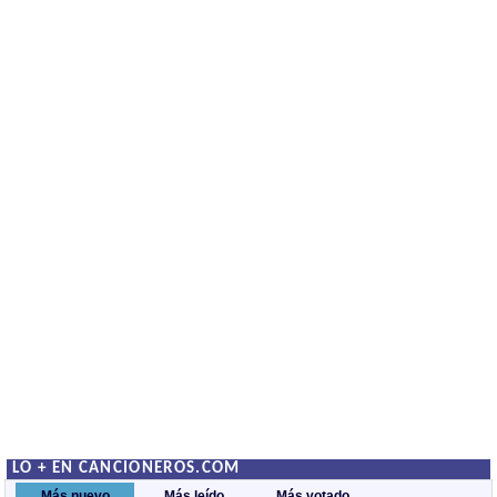
LO + EN CANCIONEROS.COM
Más nuevo
Más leído
Más votado