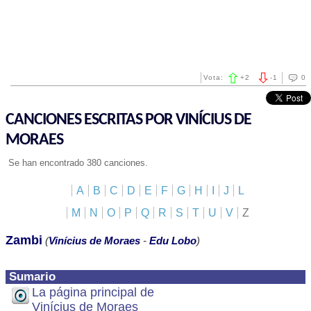
Vota:
+
2
-
1
0
CANCIONES ESCRITAS POR VINÍCIUS DE
MORAES
Se han encontrado 380 canciones.
A
B
C
D
E
F
G
H
I
J
L
M
N
O
P
Q
R
S
T
U
V
Z
Zambi
(
Vinícius de Moraes
-
Edu Lobo
)
Sumario
La página principal de
Vinícius de Moraes