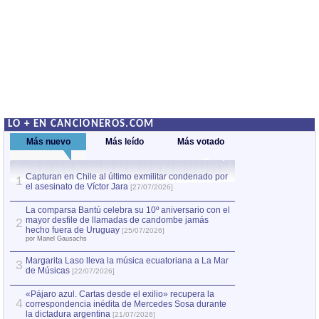
LO + EN CANCIONEROS.COM
Más nuevo
Más leído
Más votado
Capturan en Chile al último exmilitar condenado por
La comparsa Bantú
1
el asesinato de Víctor Jara
mayor desfile de
1
[27/07/2026]
hecho fuera de U
por Manel Gausachs
La comparsa Bantú celebra su 10º aniversario con el
mayor desfile de llamadas de candombe jamás
2
Capturan en Chile
2
hecho fuera de Uruguay
[25/07/2026]
el asesinato de Ví
por Manel Gausachs
Margarita Laso lleva la música ecuatoriana a La Mar
3
de Músicas
[22/07/2026]
«Pájaro azul. Cartas desde el exilio» recupera la
4
correspondencia inédita de Mercedes Sosa durante
la dictadura argentina
[21/07/2026]