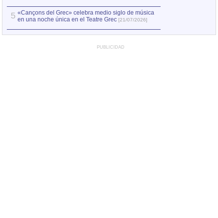
«Cançons del Grec» celebra medio siglo de música
5
en una noche única en el Teatre Grec
[21/07/2026]
PUBLICIDAD