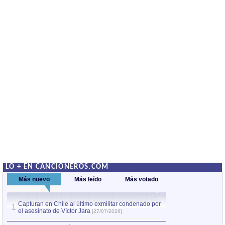
LO + EN CANCIONEROS.COM
Más nuevo
Más leído
Más votado
Capturan en Chile al último exmilitar condenado por
La comparsa Bantú
1
el asesinato de Víctor Jara
mayor desfile de
1
[27/07/2026]
hecho fuera de U
por Manel Gausachs