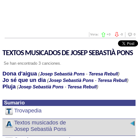
Vota:
+
0
-
0
0
TEXTOS MUSICADOS DE JOSEP SEBASTIÀ PONS
Se han encontrado 3 canciones.
Dona d'aigua
(
Josep Sebastià Pons
-
Teresa Rebull
)
Jo sé que un dia
(
Josep Sebastià Pons
-
Teresa Rebull
)
Pluja
(
Josep Sebastià Pons
-
Teresa Rebull
)
Sumario
Trovapedia
Textos musicados de
Josep Sebastià Pons