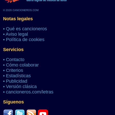
© 2026 CANCIONEROS.COM
Notas legales
•
Qué es cancioneros
•
Aviso legal
•
Política de cookies
Servicios
•
Contacto
•
Cómo colaborar
•
Criterios
•
Estadísticas
•
Publicidad
•
Versión clásica
•
cancioneros.com/letras
Síguenos