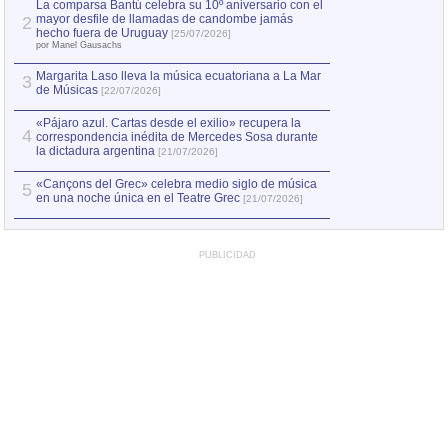
La comparsa Bantú celebra su 10º aniversario con el
mayor desfile de llamadas de candombe jamás
2
Capturan en Chile
2
hecho fuera de Uruguay
[25/07/2026]
el asesinato de Ví
por Manel Gausachs
Margarita Laso lleva la música ecuatoriana a La Mar
Margarita Laso ll
3
3
de Músicas
de Músicas
[22/07/2026]
[22/07
«Pájaro azul. Cartas desde el exilio» recupera la
4
correspondencia inédita de Mercedes Sosa durante
la dictadura argentina
[21/07/2026]
«Cançons del Grec» celebra medio siglo de música
5
en una noche única en el Teatre Grec
[21/07/2026]
PUBLICIDAD