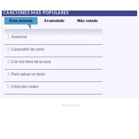
CANCIONES MÁS POPULARES
Esta semana
Acumulado
Más votado
1
1
Ausencia
Ausencia
2
2
Caracolillo de coral
Con los hilos de l
3
3
Con los hilos de la luna
Tu amor es el ca
4
4
Para salvar un beso
Estela, granito d
5
5
A tres por cuatro
Si me falta tu son
PUBLICIDAD