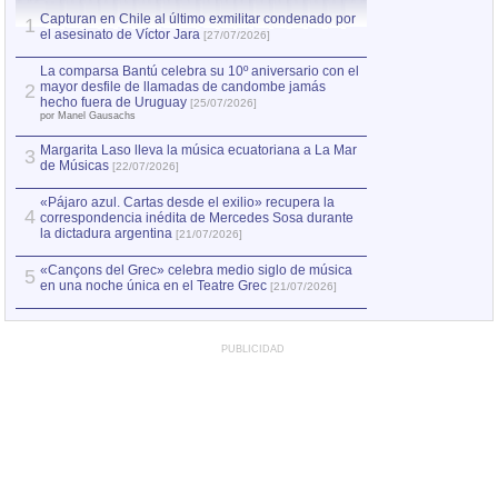
Capturan en Chile al último exmilitar condenado por
Capturan en Chile
1
1
el asesinato de Víctor Jara
el asesinato de Ví
[27/07/2026]
La comparsa Bantú celebra su 10º aniversario con el
mayor desfile de llamadas de candombe jamás
2
hecho fuera de Uruguay
[25/07/2026]
por Manel Gausachs
Margarita Laso lleva la música ecuatoriana a La Mar
3
de Músicas
[22/07/2026]
«Pájaro azul. Cartas desde el exilio» recupera la
4
correspondencia inédita de Mercedes Sosa durante
la dictadura argentina
[21/07/2026]
«Cançons del Grec» celebra medio siglo de música
5
en una noche única en el Teatre Grec
[21/07/2026]
PUBLICIDAD