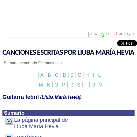
Vota:
+
1
-
0
1
CANCIONES ESCRITAS POR LIUBA MARÍA HEVIA
Se han encontrado 99 canciones.
A
B
C
D
E
G
H
I
L
M
N
O
P
R
S
T
U
V
Guitarra febril
(
Liuba María Hevia
)
Sumario
La página principal de
Liuba María Hevia