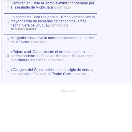
Capturan en Chile al último exmilitar condenado por
La comparsa Bantú
1
el asesinato de Víctor Jara
mayor desfile de
1
[27/07/2026]
hecho fuera de U
por Manel Gausachs
La comparsa Bantú celebra su 10º aniversario con el
mayor desfile de llamadas de candombe jamás
2
Capturan en Chile
2
hecho fuera de Uruguay
[25/07/2026]
el asesinato de Ví
por Manel Gausachs
Margarita Laso lleva la música ecuatoriana a La Mar
3
de Músicas
[22/07/2026]
«Pájaro azul. Cartas desde el exilio» recupera la
4
correspondencia inédita de Mercedes Sosa durante
la dictadura argentina
[21/07/2026]
«Cançons del Grec» celebra medio siglo de música
5
en una noche única en el Teatre Grec
[21/07/2026]
PUBLICIDAD