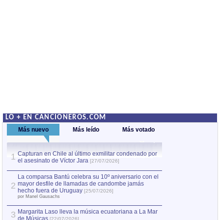
LO + EN CANCIONEROS.COM
Más nuevo
Más leído
Más votado
Capturan en Chile al último exmilitar condenado por
La comparsa Bantú
1
el asesinato de Víctor Jara
mayor desfile de
1
[27/07/2026]
hecho fuera de U
por Manel Gausachs
La comparsa Bantú celebra su 10º aniversario con el
mayor desfile de llamadas de candombe jamás
2
Capturan en Chile
2
hecho fuera de Uruguay
[25/07/2026]
el asesinato de Ví
por Manel Gausachs
Margarita Laso lleva la música ecuatoriana a La Mar
3
de Músicas
[22/07/2026]