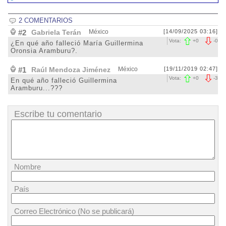
2 COMENTARIOS
#2
Gabriela Terán
México
[14/09/2025 03:16]
Vota:
+
0
-
0
¿En qué año falleció María Guillermina
Oronsia Aramburu?.
#1
Raúl Mendoza Jiménez
México
[19/11/2019 02:47]
Vota:
+
0
-
3
En qué año falleció Guillermina
Aramburu...???
Escribe tu comentario
Nombre
País
Correo Electrónico (No se publicará)