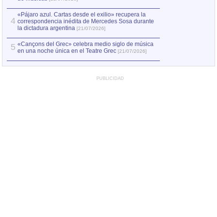
«Pájaro azul. Cartas desde el exilio» recupera la
4
correspondencia inédita de Mercedes Sosa durante
la dictadura argentina
[21/07/2026]
«Cançons del Grec» celebra medio siglo de música
5
en una noche única en el Teatre Grec
[21/07/2026]
PUBLICIDAD