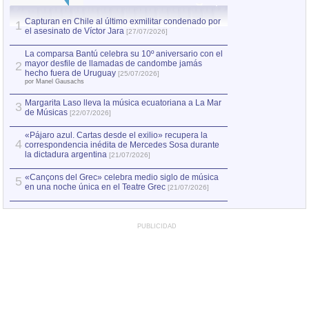
Capturan en Chile al último exmilitar condenado por
La comparsa Bantú
1
el asesinato de Víctor Jara
mayor desfile de
1
[27/07/2026]
hecho fuera de U
por Manel Gausachs
La comparsa Bantú celebra su 10º aniversario con el
mayor desfile de llamadas de candombe jamás
2
Capturan en Chile
2
hecho fuera de Uruguay
[25/07/2026]
el asesinato de Ví
por Manel Gausachs
Margarita Laso lleva la música ecuatoriana a La Mar
3
de Músicas
[22/07/2026]
«Pájaro azul. Cartas desde el exilio» recupera la
4
correspondencia inédita de Mercedes Sosa durante
la dictadura argentina
[21/07/2026]
«Cançons del Grec» celebra medio siglo de música
5
en una noche única en el Teatre Grec
[21/07/2026]
PUBLICIDAD