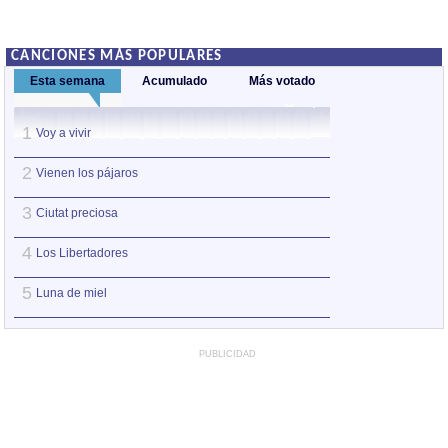
CANCIONES MÁS POPULARES
Esta semana
Acumulado
Más votado
1
1
Voy a vivir
Voy a vivir
2
2
Vienen los pájaros
Vienen los pájar
3
3
Ciutat preciosa
Los Libertadores
4
4
Los Libertadores
Algunas bestias
5
5
Luna de miel
América insurrec
PUBLICIDAD