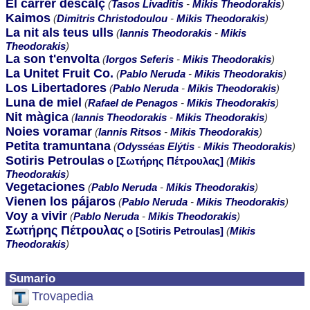
El carrer descalç
(
Tasos Livaditis
-
Mikis Theodorakis
)
Kaimos
(
Dimitris Christodoulou
-
Mikis Theodorakis
)
La nit als teus ulls
(
Iannis Theodorakis
-
Mikis
Theodorakis
)
La son t'envolta
(
Iorgos Seferis
-
Mikis Theodorakis
)
La Unitet Fruit Co.
(
Pablo Neruda
-
Mikis Theodorakis
)
Los Libertadores
(
Pablo Neruda
-
Mikis Theodorakis
)
Luna de miel
(
Rafael de Penagos
-
Mikis Theodorakis
)
Nit màgica
(
Iannis Theodorakis
-
Mikis Theodorakis
)
Noies voramar
(
Iannis Ritsos
-
Mikis Theodorakis
)
Petita tramuntana
(
Odysséas Elýtis
-
Mikis Theodorakis
)
Sotiris Petroulas
o [Σωτήρης Πέτρουλας]
(
Mikis
Theodorakis
)
Vegetaciones
(
Pablo Neruda
-
Mikis Theodorakis
)
Vienen los pájaros
(
Pablo Neruda
-
Mikis Theodorakis
)
Voy a vivir
(
Pablo Neruda
-
Mikis Theodorakis
)
Σωτήρης Πέτρουλας
o [Sotiris Petroulas]
(
Mikis
Theodorakis
)
Sumario
Trovapedia