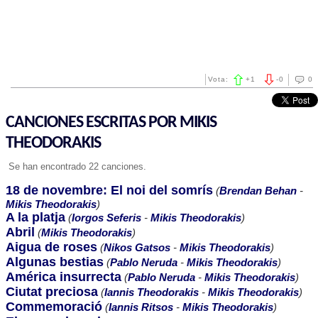
Vota:
+
1
-
0
0
CANCIONES ESCRITAS POR MIKIS
THEODORAKIS
Se han encontrado 22 canciones.
18 de novembre: El noi del somrís
(
Brendan Behan
-
Mikis Theodorakis
)
A la platja
(
Iorgos Seferis
-
Mikis Theodorakis
)
Abril
(
Mikis Theodorakis
)
Aigua de roses
(
Nikos Gatsos
-
Mikis Theodorakis
)
Algunas bestias
(
Pablo Neruda
-
Mikis Theodorakis
)
América insurrecta
(
Pablo Neruda
-
Mikis Theodorakis
)
Ciutat preciosa
(
Iannis Theodorakis
-
Mikis Theodorakis
)
Commemoració
(
Iannis Ritsos
-
Mikis Theodorakis
)