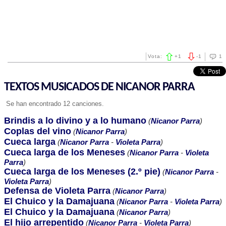
Vota:
+
1
-
1
1
TEXTOS MUSICADOS DE NICANOR PARRA
Se han encontrado 12 canciones.
Brindis a lo divino y a lo humano
(
Nicanor Parra
)
Coplas del vino
(
Nicanor Parra
)
Cueca larga
(
Nicanor Parra
-
Violeta Parra
)
Cueca larga de los Meneses
(
Nicanor Parra
-
Violeta
Parra
)
Cueca larga de los Meneses (2.º pie)
(
Nicanor Parra
-
Violeta Parra
)
Defensa de Violeta Parra
(
Nicanor Parra
)
El Chuico y la Damajuana
(
Nicanor Parra
-
Violeta Parra
)
El Chuico y la Damajuana
(
Nicanor Parra
)
El hijo arrepentido
(
Nicanor Parra
-
Violeta Parra
)