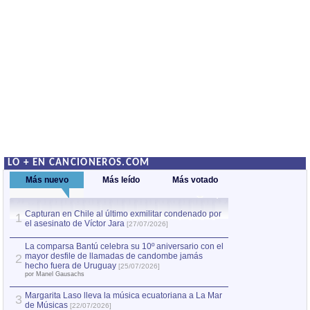
LO + EN CANCIONEROS.COM
Más nuevo
Más leído
Más votado
Capturan en Chile al último exmilitar condenado por
La comparsa Bantú
1
el asesinato de Víctor Jara
mayor desfile de
1
[27/07/2026]
hecho fuera de U
por Manel Gausachs
La comparsa Bantú celebra su 10º aniversario con el
mayor desfile de llamadas de candombe jamás
2
Capturan en Chile
2
hecho fuera de Uruguay
[25/07/2026]
el asesinato de Ví
por Manel Gausachs
Margarita Laso lleva la música ecuatoriana a La Mar
3
de Músicas
[22/07/2026]