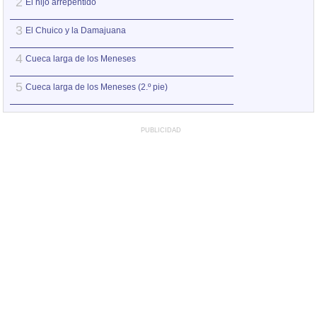
2
2
El hijo arrepentido
El Chuico y la D
3
3
El Chuico y la Damajuana
El hijo arrepentid
4
4
Cueca larga de los Meneses
Defensa de Viole
5
5
Cueca larga de los Meneses (2.º pie)
Cueca larga de l
PUBLICIDAD