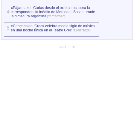
«Pájaro azul. Cartas desde el exilio» recupera la
4
correspondencia inédita de Mercedes Sosa durante
la dictadura argentina
[21/07/2026]
«Cançons del Grec» celebra medio siglo de música
5
en una noche única en el Teatre Grec
[21/07/2026]
PUBLICIDAD