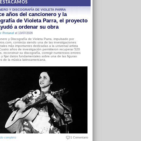
DESTACAMOS
NERO Y DISCOGRAFÍA DE VIOLETA PARRA
e años del cancionero y la
grafía de Violeta Parra, el proyecto
yudó a ordenar su obra
r Pintanel
el 13/07/2026
nero y Discografía de Violeta Parra, impulsado por
ros.com, continúa siendo una de las investigaciones
ales más importantes dedicadas a la universal artista
Cuatro años de investigación permitieron recuperar 520
, reconstruir su discografía, corregir numerosos errores
s y fijar datos fundamentales sobre una de las figuras
es de la música latinoamericana.
ulo completo
1 Comentario