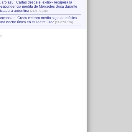
jaro azul. Cartas desde el exilio» recupera la
respondencia inédita de Mercedes Sosa durante
dictadura argentina
[21/07/2026]
nçons del Grec» celebra medio siglo de música
una noche única en el Teatre Grec
[21/07/2026]
AD