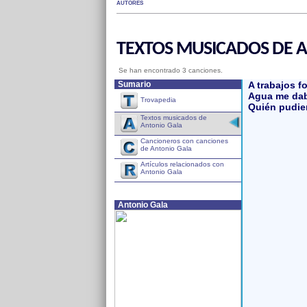
AUTORES
TEXTOS MUSICADOS DE 
Se han encontrado 3 canciones.
Sumario
A trabajos f
Agua me dab
Trovapedia
Quién pudie
Textos musicados de
Antonio Gala
Cancioneros con canciones
de Antonio Gala
Artículos relacionados con
Antonio Gala
Antonio Gala