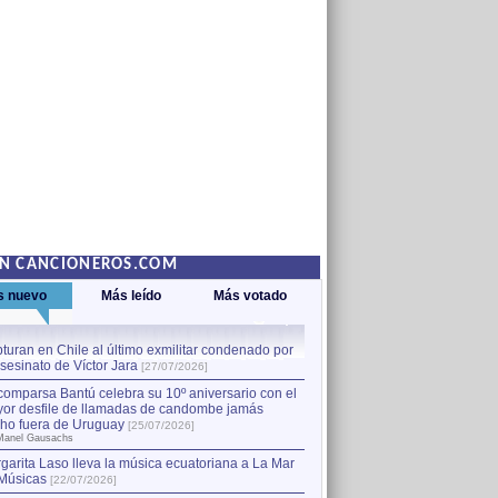
EN CANCIONEROS.COM
s nuevo
Más leído
Más votado
turan en Chile al último exmilitar condenado por
La comparsa Bantú celebra s
asesinato de Víctor Jara
mayor desfile de llamadas
1
[27/07/2026]
hecho fuera de Uruguay
[25
comparsa Bantú celebra su 10º aniversario con el
por Manel Gausachs
or desfile de llamadas de candombe jamás
Capturan en Chile al último
2
ho fuera de Uruguay
[25/07/2026]
el asesinato de Víctor Jara
[
Manel Gausachs
garita Laso lleva la música ecuatoriana a La Mar
Músicas
[22/07/2026]