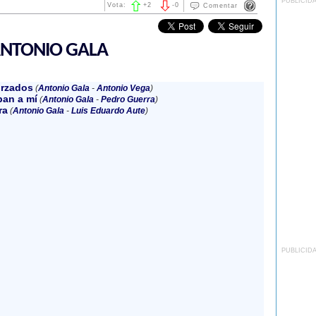
PUBLICID
Vota:
+
2
-
0
Comentar
ANTONIO GALA
orzados
(
Antonio Gala
-
Antonio Vega
)
an a mí
(
Antonio Gala
-
Pedro Guerra
)
ra
(
Antonio Gala
-
Luis Eduardo Aute
)
PUBLICID