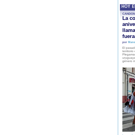
HOY 
CANDO
La co
anive
llam
fuer
por
Mane
El pasad
territori
Plegaman
uruguaya
género m