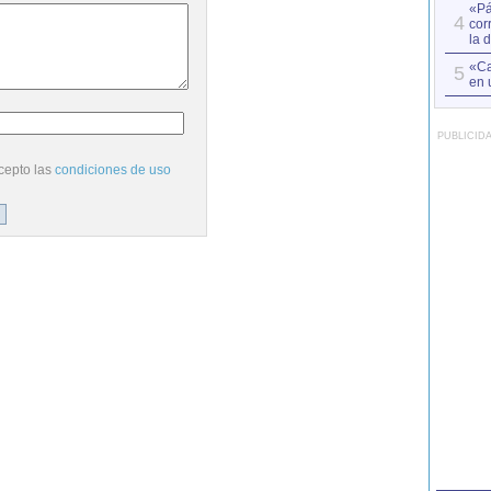
«Pá
4
cor
la 
«Ca
5
en 
PUBLICID
cepto las
condiciones de uso