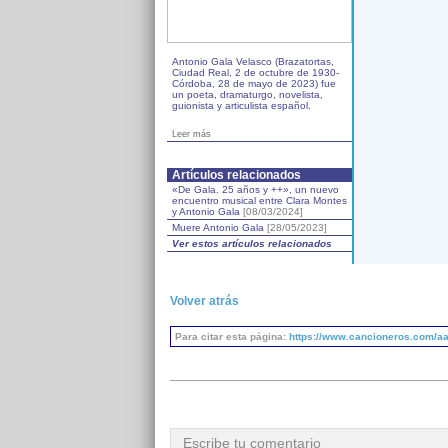
Antonio Gala Velasco (Brazatortas,
Ciudad Real, 2 de octubre de 1930-
Córdoba, 28 de mayo de 2023) fue
un poeta, dramaturgo, novelista,
guionista y articulista español.
Leer más
Artículos relacionados
«De Gala. 25 años y ++», un nuevo
encuentro musical entre Clara Montes
y Antonio Gala
[08/03/2024]
Muere Antonio Gala
[28/05/2023]
Ver estos artículos relacionados
Volver atrás
Para citar esta página:
https://www.cancioneros.com/aa
Escribe tu comentario