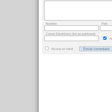
Nombre
País
Correo Electrónico (No se publicará)
A
No soy un robot