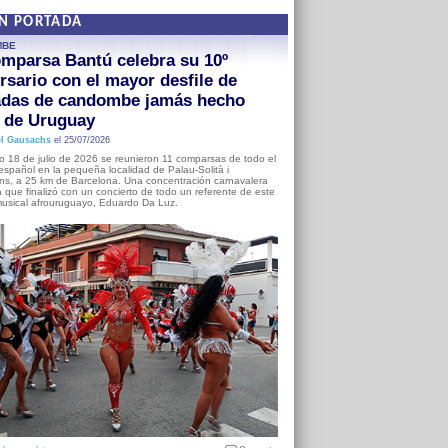
EN PORTADA
MBE
mparsa Bantú celebra su 10º
rsario con el mayor desfile de
adas de candombe jamás hecho
a de Uruguay
l Gausachs
el 25/07/2026
o 18 de julio de 2026 se reunieron 11 comparsas de todo el
o español en la pequeña localidad de Palau-Solità i
s, a 25 km de Barcelona. Una concentración carnavalera
 que finalizó con un concierto de todo un referente de este
usical afrouruguayo, Eduardo Da Luz.