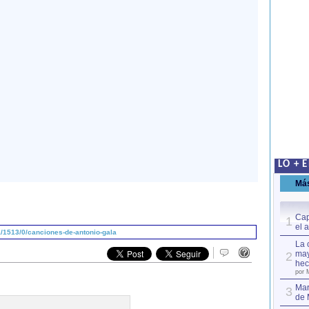
LO + 
Má
Cap
1
el 
/1513/0/canciones-de-antonio-gala
La 
may
2
hec
por 
Mar
3
de 